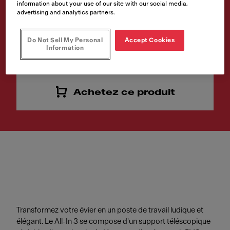
information about your use of our site with our social media,
advertising and analytics partners.
Code article
112.0655.483
Do Not Sell My Personal
Accept Cookies
Information
TVA incluse
Achetez ce produit
Transformez votre évier en un poste de travail ludique et
élégant. Le All-In 3 se compose d'un support téléscopique