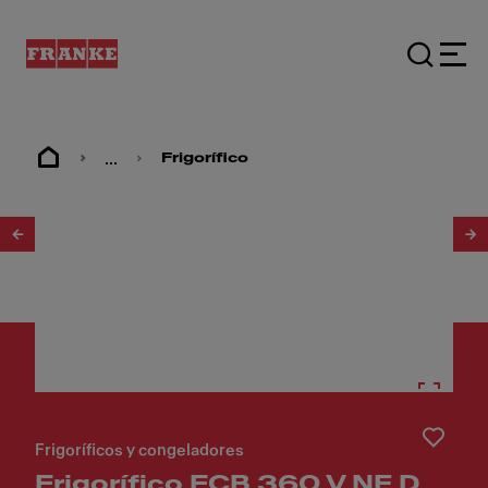
...
Frigorífico
1
/
3
Frigoríficos y congeladores
Frigorífico FCB 360 V NE D