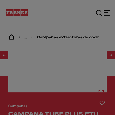
...
Campanas extractoras de cocina
1
/
2
Campanas
CAMPANA TUBE PLUS FTU