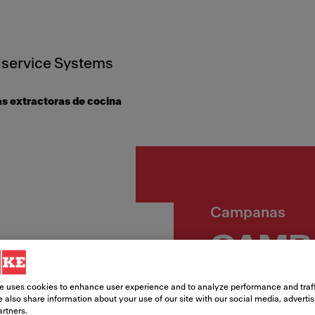
service Systems
 extractoras de cocina
Campanas
CAMPA
FTMY 
e uses cookies to enhance user experience and to analyze performance and traff
 also share information about your use of our site with our social media, adverti
F90
artners.