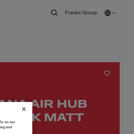
Franke Group
NA AIR HUB
AS BK MATT
ic on our
sing and