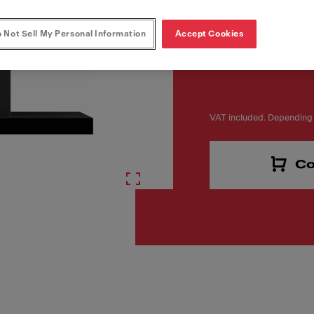
FUN
 Not Sell My Personal Information
Accept Cookies
325.0679.323
VAT included. Depending 
Co