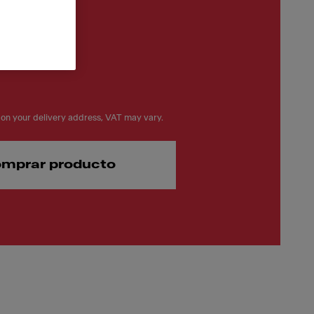
on your delivery address, VAT may vary.
mprar producto