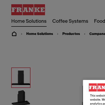
Home Solutions
Coffee Systems
Food
Home Solutions
Productos
Campanas
This websit
website. We
analytics p