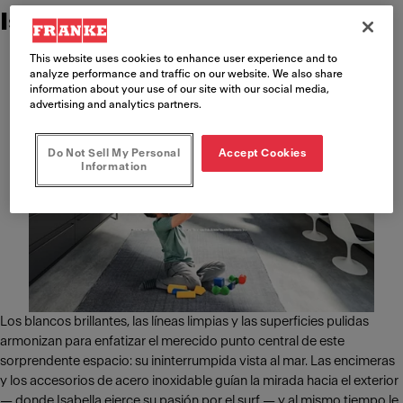
Isabella
This website uses cookies to enhance user experience and to
analyze performance and traffic on our website. We also share
information about your use of our site with our social media,
advertising and analytics partners.
Do Not Sell My Personal
Accept Cookies
Information
Los blancos brillantes, las líneas limpias y las superficies pulidas
armonizan para enfatizar el merecido punto central de este
sorprendente espacio: su ininterrumpida vista al mar. Las encimeras
y los accesorios de acero inoxidable guían la mirada hacia el exterior
— donde Isabella ejerce su pasión por el surf — y al mismo tiempo le