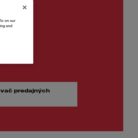
ic on our
sing and
.00
vač predajných