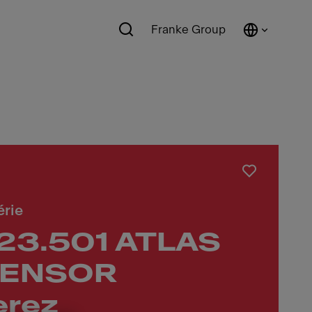
Franke Group
érie
23.501 ATLAS
SENSOR
erez