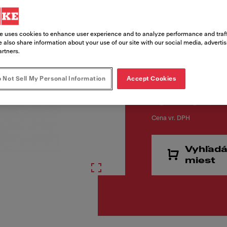
Kód produktu
e uses cookies to enhance user experience and to analyze performance and traff
115.0625.523
 also share information about your use of our site with our social media, adverti
artners.
 Not Sell My Personal Information
Accept Cookies
€ 708
Cena vr. DPH
Vyhľadá
miest