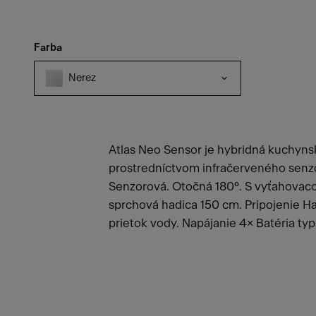
Farba
Nerez
Atlas Neo Sensor je hybridná kuchyns
prostredníctvom infračerveného senzo
Senzorová. Otočná 180°. S vyťahova
sprchová hadica 150 cm. Pripojenie Had
prietok vody. Napájanie 4× Batéria ty