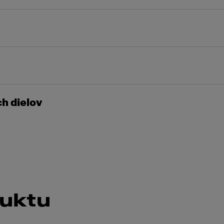
h dielov
duktu