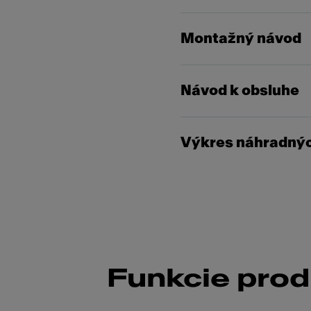
Montažný návod
Návod k obsluhe
Výkres náhradnýc
Funkcie pro