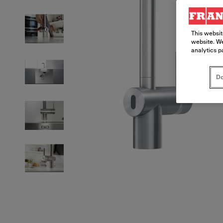
This websit
website. We
analytics p
Do