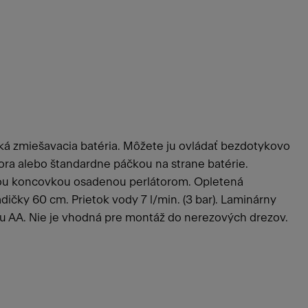
ká zmiešavacia batéria. Môžete ju ovládať bezdotykovo
ra alebo štandardne páčkou na strane batérie.
cou koncovkou osadenou perlátorom. Opletená
ičky 60 cm. Prietok vody 7 l/min. (3 bar). Laminárny
pu AA. Nie je vhodná pre montáž do nerezových drezov.