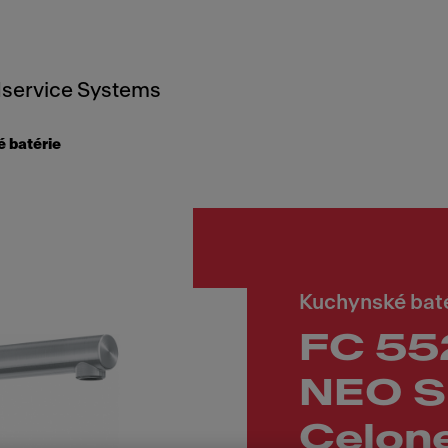
service Systems
 batérie
Kuchynské bat
FC 55
NEO 
Celon