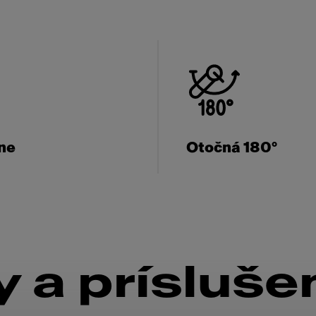
ne
Otočná 180°
 a prísluše