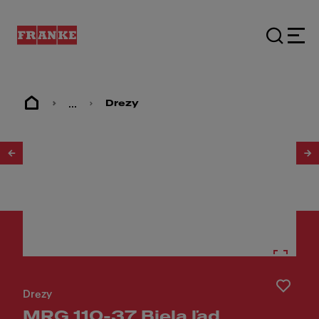
...
Drezy
1
/
3
Drezy
MRG 110-37 Biela ľad