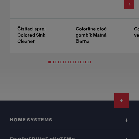
Čistiaci sprej
Colorline otoč.
Co
Colored Sink
gombík Matná
ve
Cleaner
čierna
Footer
HOME SYSTEMS