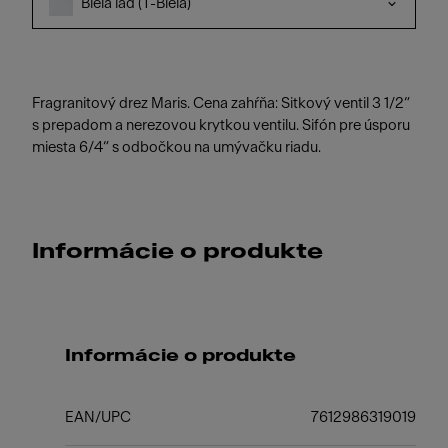
Biela ľad (T-Biela)
Fragranitový drez Maris. Cena zahŕňa: Sitkový ventil 3 1/2“
s prepadom a nerezovou krytkou ventilu. Sifón pre úsporu
miesta 6/4“ s odbočkou na umývačku riadu.
Informácie o produkte
Informácie o produkte
EAN/UPC
7612986319019