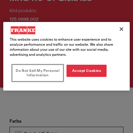
Kód produktu
125.0698.002
299,00 €
This website uses cookies to enhance user experience and to
Cena vr. DPH
analyze performance and traffic on our website. We also share
information about your use of our site with our social media,
advertising and analytics partners.
Vyhľadávač predajných
miest
Do Not Sell My Personal
Accept Cookies
Information
Farba