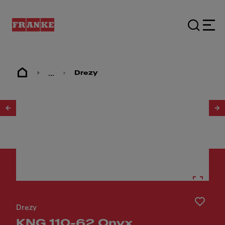
...
Drezy
1
/
3
Drezy
KNG 110-62 Onyx