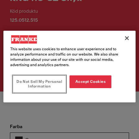
Kód produktu
125.0512.515
€ 452.00
Cena vr. DPH
This website uses cookies to enhance user experience and to
analyze performance and traffic on our website. We also share
information about your use of our site with our social media,
Vyhľadávač predajných
advertising and analytics partners.
miest
Do Not Sell My Personal
Accept Cookies
Information
Farba