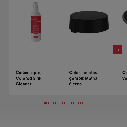
Čistiaci sprej
Colorline otoč.
Co
Colored Sink
gombík Matná
ve
Cleaner
čierna