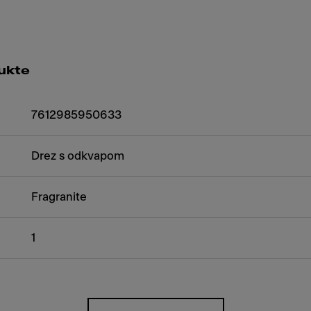
ukte
7612985950633
Drez s odkvapom
Fragranite
1