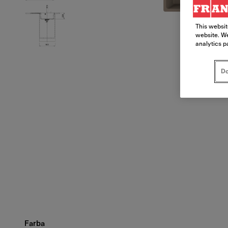
This websit
website. We
analytics p
Do
Farba