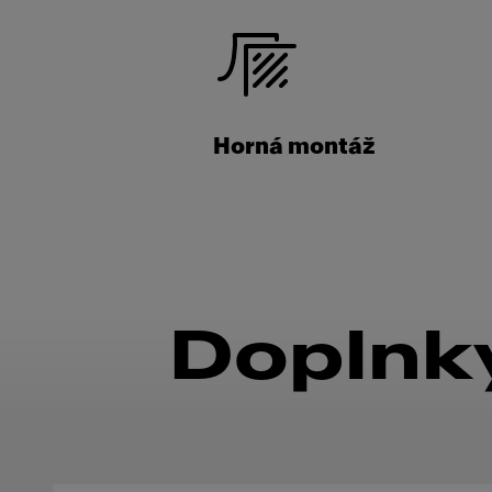
Horná montáž
Doplnky