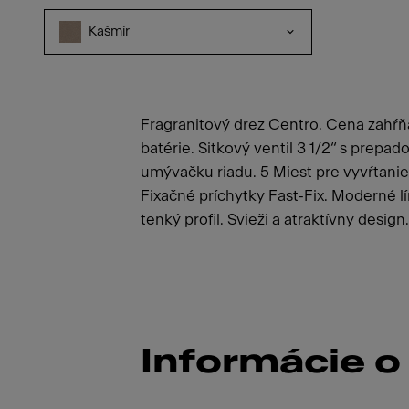
Kašmír
Fragranitový drez Centro. Cena zahŕ
batérie. Sitkový ventil 3 1/2“ s prepa
umývačku riadu. 5 Miest pre vyvŕtani
Fixačné príchytky Fast-Fix. Moderné lí
tenký profil. Svieži a atraktívny design.
Informácie o