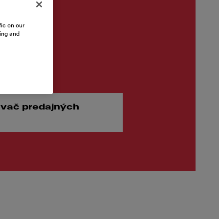
ic on our
sing and
.00
vač predajných