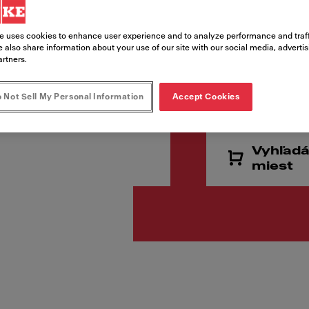
Kód produktu
114.0637.515
e uses cookies to enhance user experience and to analyze performance and traff
 also share information about your use of our site with our social media, adverti
artners.
€ 286
 Not Sell My Personal Information
Accept Cookies
Cena vr. DPH
Vyhľadá
miest