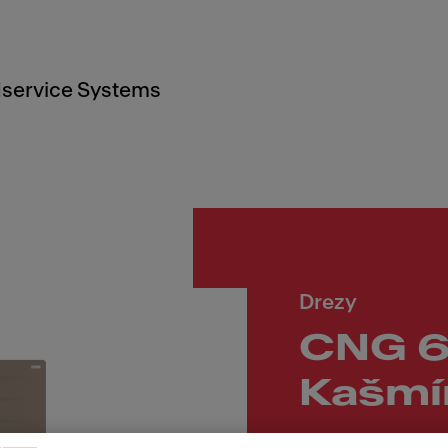
service Systems
Drezy
CNG 6
Kašmí