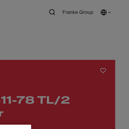
Franke Group
11-78 TL/2
r