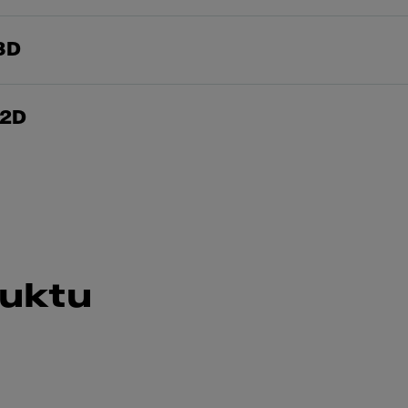
3D
 2D
duktu