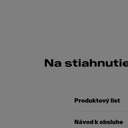
Na stiahnuti
Produktový list
Návod k obsluhe