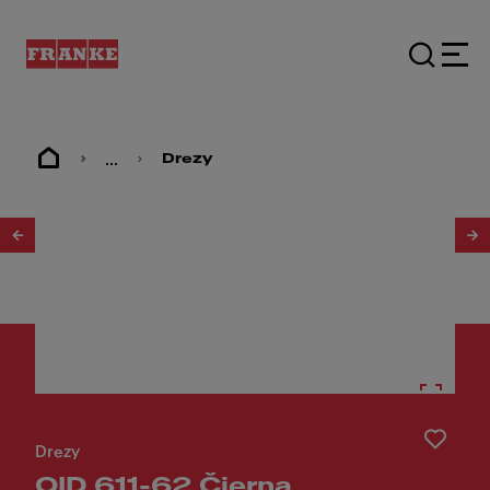
...
Drezy
1
/
2
Drezy
OID 611-62 Čierna