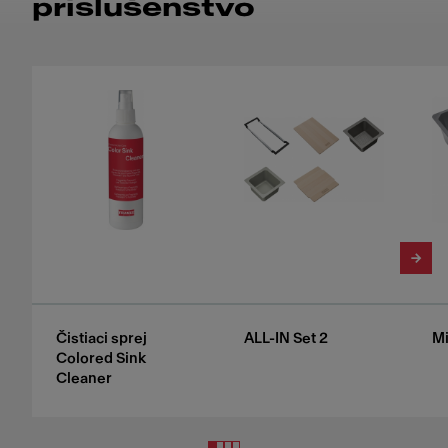
príslušenstvo
Čistiaci sprej
ALL-IN Set 2
Mi
Colored Sink
Cleaner