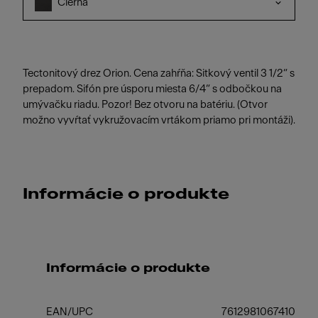
Čierna
Tectonitový drez Orion. Cena zahŕňa: Sitkový ventil 3 1/2“ s
prepadom. Sifón pre úsporu miesta 6/4“ s odbočkou na
umývačku riadu. Pozor! Bez otvoru na batériu. (Otvor
možno vyvŕtať vykružovacím vrtákom priamo pri montáži).
Informácie o produkte
Informácie o produkte
EAN/UPC
7612981067410