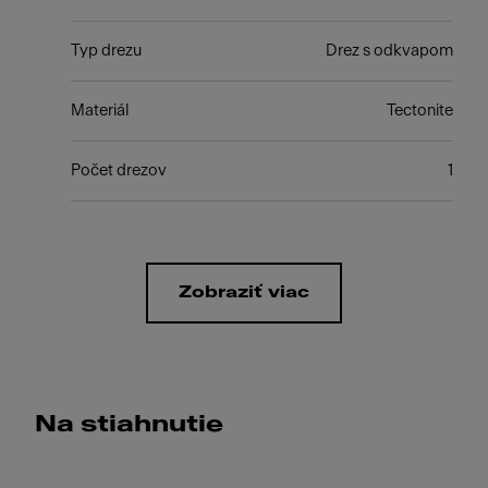
Typ drezu
Drez s odkvapom
Materiál
Tectonite
Počet drezov
1
Zobraziť viac
Na stiahnutie