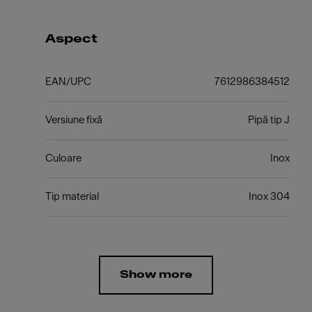
Aspect
EAN/UPC
7612986384512
Versiune fixă
Pipă tip J
Culoare
Inox
Tip material
Inox 304
Show more