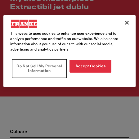
Extractibil jet dublu
Cod produs
115.0711.554
This website uses cookies to enhance user experience and to
analyze performance and traffic on our website. We also share
€ 748.00
information about your use of our site with our social media,
advertising and analytics partners.
Prețul include TVA 21%
Do Not Sell My Personal
Accept Cookies
Information
Cumpără
Culoare