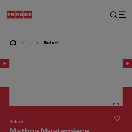
...
Baterii
1
/
12
Baterii
Mythos Masterpiece