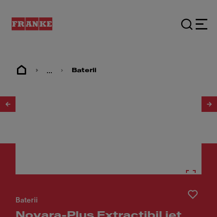
...
Baterii
1
/
2
Baterii
Novara-Plus Extractibil jet