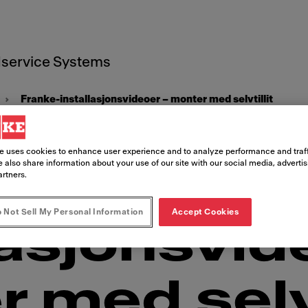
service Systems
Franke-installasjonsvideoer – monter med selvtillit
e uses cookies to enhance user experience and to analyze performance and traff
 also share information about your use of our site with our social media, adverti
e-
artners.
 Not Sell My Personal Information
Accept Cookies
lasjonsvid
 med selvt