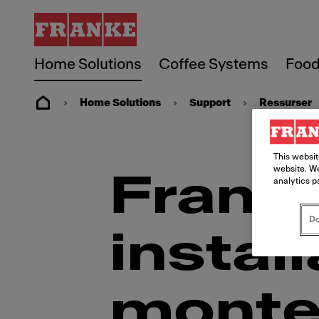
Home Solutions
Coffee Systems
Food
Home Solutions
Support
Ressurser
This websit
website. We
Frank
analytics p
Do
instal
monter