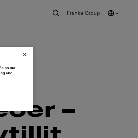
Franke Group
ic on our
sing and
eoer –
illit