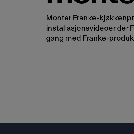
Monter Franke-kjøkkenpro
installasjonsvideoer der
gang med Franke-produkt
Footer