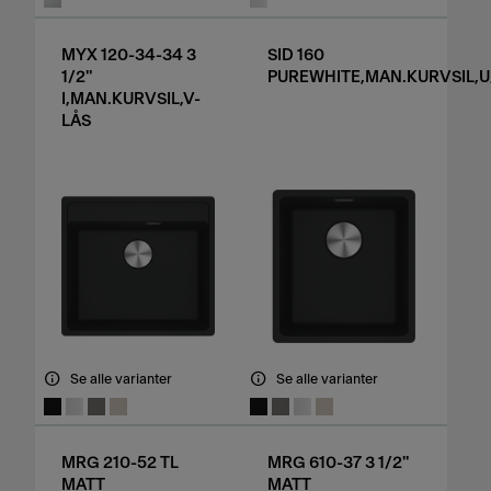
MYX 120-34-34 3
SID 160
1/2"
PUREWHITE,MAN.KURVSIL,U/
I,MAN.KURVSIL,V-
LÅS
Se alle varianter
Se alle varianter
MRG 210-52 TL
MRG 610-37 3 1/2"
MATT
MATT