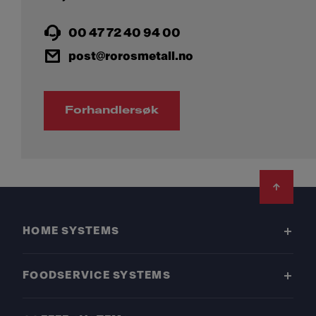
00 47 72 40 94 00
post@rorosmetall.no
Forhandlersøk
Footer
HOME SYSTEMS
FOODSERVICE SYSTEMS