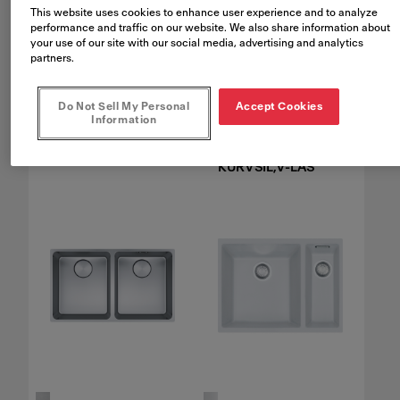
This website uses cookies to enhance user experience and to analyze
performance and traffic on our website. We also share information about
your use of our site with our social media, advertising and analytics
partners.
Do Not Sell My Personal
Accept Cookies
Information
MRX 210-40 3 1/2"
LAX 110-36
WWK
MANUELL
KURVSIL,V-LÅS