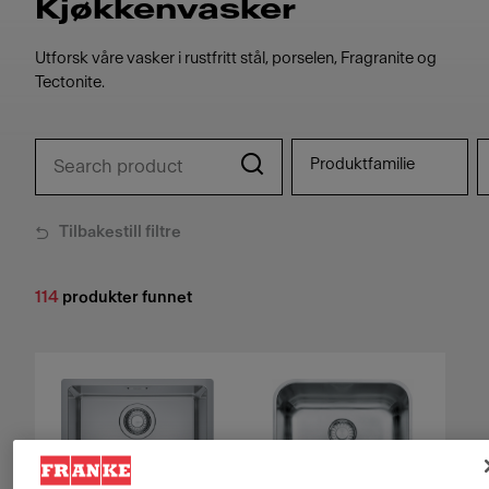
Kjøkkenvasker
Utforsk våre vasker i rustfritt stål, porselen, Fragranite og
Tectonite.
Produktfamilie
Tilbakestill filtre
114
produkter funnet