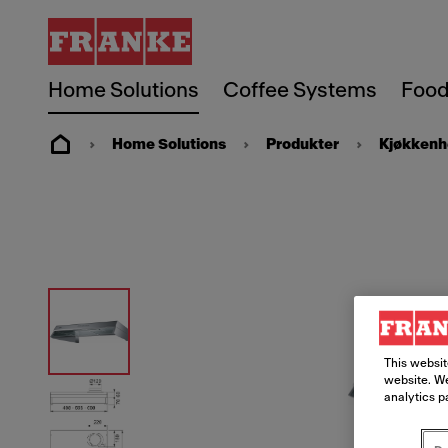
Home Solutions
Coffee Systems
Food
Home Solutions
Produkter
Kjøkkenh
This websit
website. We
analytics p