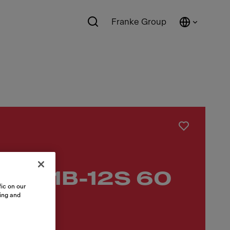
Franke Group
T 1221B-12S 60
ic on our
sing and
FE