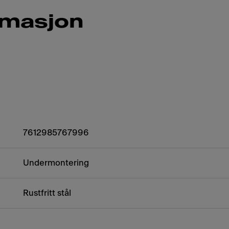
rmasjon
7612985767996
Undermontering
Rustfritt stål