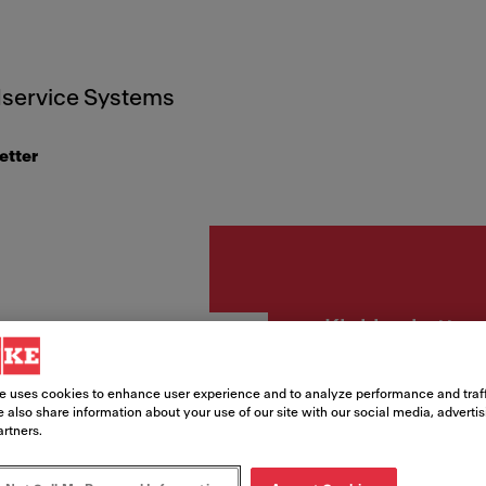
service Systems
etter
Kjøkkenhetter
SPIRI
e uses cookies to enhance user experience and to analyze performance and traff
 also share information about your use of our site with our social media, adverti
RF SA
artners.