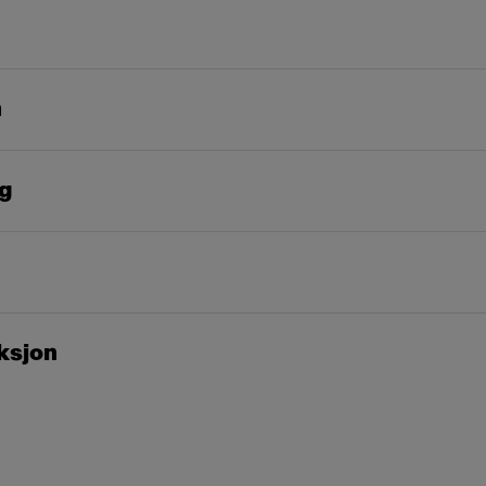
n
ng
ksjon