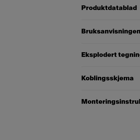
Produktdatablad
Bruksanvisninge
Eksplodert tegni
Koblingsskjema
Monteringsinstru