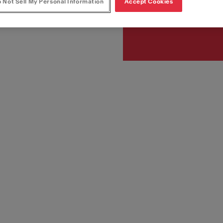
Artikkelnumre
 Not Sell My Personal Information
Accept Cookies
300.0600.501