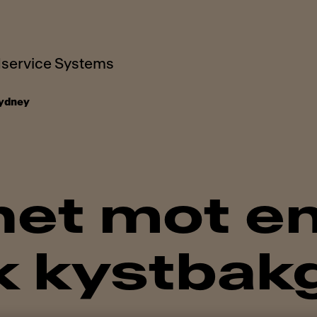
service Systems
ydney
net mot e
k kystbak