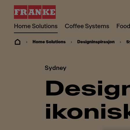
Home Solutions
Coffee Systems
Food
Home Solutions
Designinspirasjon
S
Sydney
Desig
ikonis