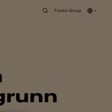
Franke Group
n
grunn