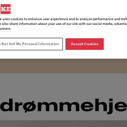
ralia som er mer ikonisk enn Bondi. Den 
s forlokkende kystlivsstil. Det er der 
e uses cookies to enhance user experience and to analyze performance and traff
bølgeveggene slår inn mot vannbasseng
 also share information about your use of our site with our social media, adverti
artners.
 til for å legge utover badehåndklærne 
og det hele er bare et steinkast unna 
 Not Sell My Personal Information
Accept Cookies
ulinarisk arena.
s drømmehj