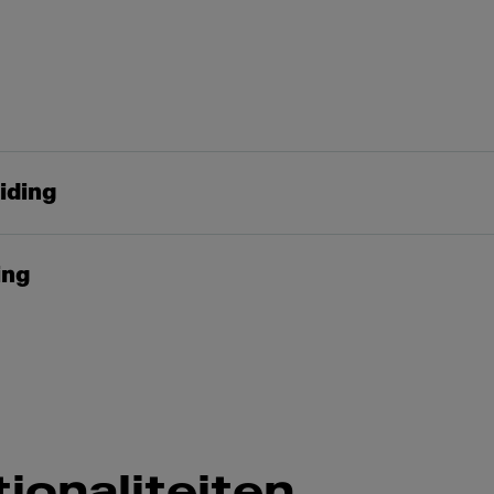
iding
ing
ionaliteiten