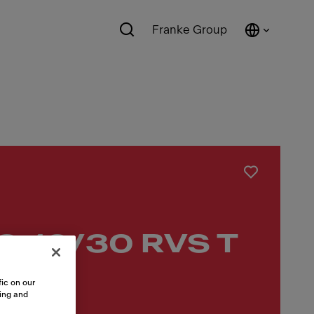
Franke Group
10-16/30 RVS T
ic on our
sing and