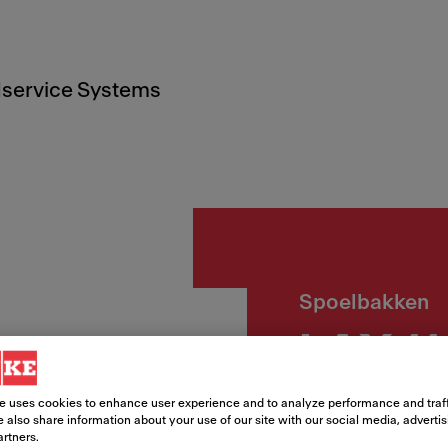
service Systems
Spoelbakken
LAX 1
e uses cookies to enhance user experience and to analyze performance and traff
Artikelnummer
 also share information about your use of our site with our social media, adverti
112.0157.551
artners.