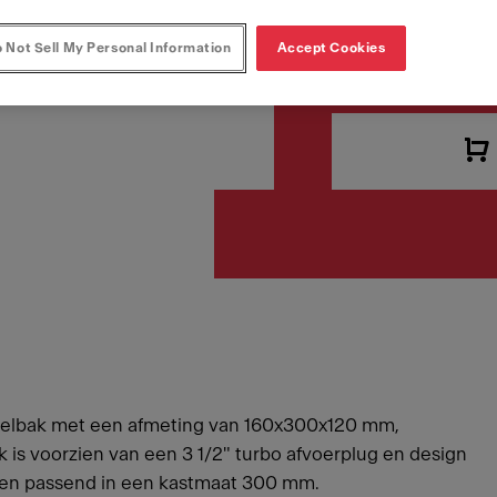
 Not Sell My Personal Information
Accept Cookies
VAT included. Depending 
spoelbak met een afmeting van 160x300x120 mm,
is voorzien van een 3 1/2" turbo afvoerplug en design
 en passend in een kastmaat 300 mm.