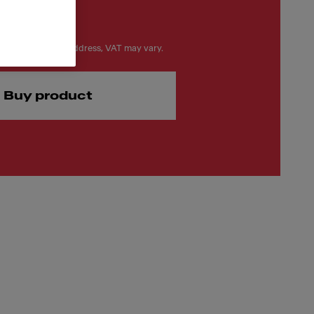
on your delivery address, VAT may vary.
Buy product