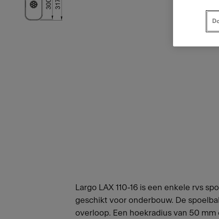
Do
Largo LAX 110-16 is een enkele rvs 
geschikt voor onderbouw. De spoelbak 
overloop. Een hoekradius van 50 mm