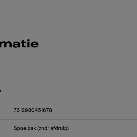
rmatie
e
7612980451678
Spoelbak (zndr afdruip)