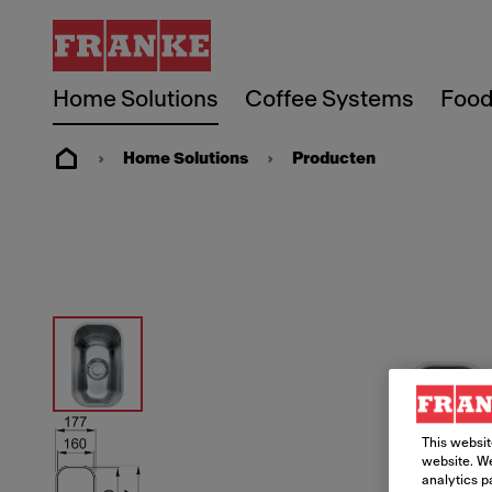
Home Solutions
Coffee Systems
Food
Home Solutions
Producten
This websit
website. We
analytics p