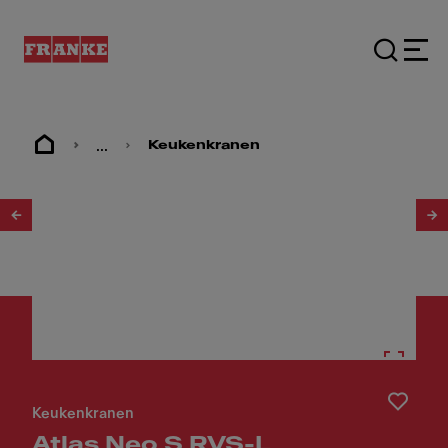
...
Keukenkranen
1
/
17
Keukenkranen
Atlas Neo S RVS-L