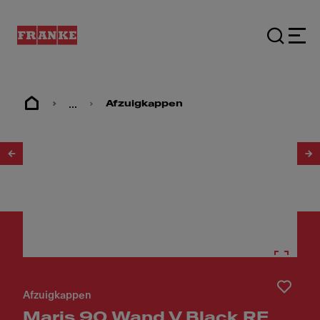
...
Afzuigkappen
1
/
6
Afzuigkappen
Maris 90 Wand V Black RE