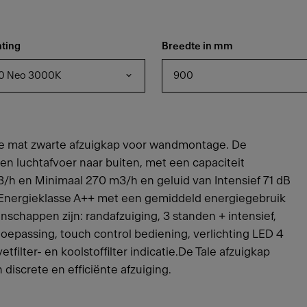
hting
Breedte in mm
0 Neo 3000K
900
de mat zwarte afzuigkap voor wandmontage. De
e en luchtafvoer naar buiten, met een capaciteit
/h en Minimaal 270 m3/h en geluid van Intensief 71 dB
 Energieklasse A++ met een gemiddeld energiegebruik
nschappen zijn: randafzuiging, 3 standen + intensief,
toepassing, touch control bediening, verlichting LED 4
etfilter- en koolstoffilter indicatie.De Tale afzuigkap
iscrete en efficiënte afzuiging.