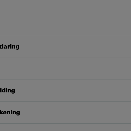
klaring
iding
kening