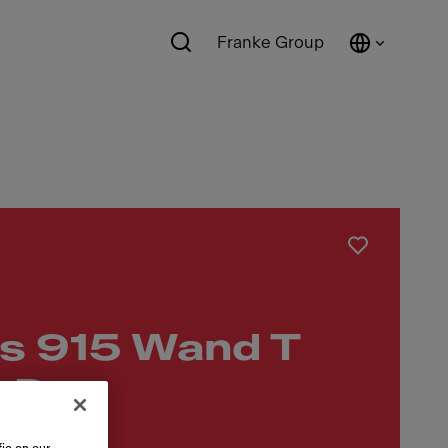
Franke Group
s 915 Wand T
LD