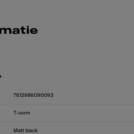
rmatie
e
7612986090093
T-vorm
Matt black