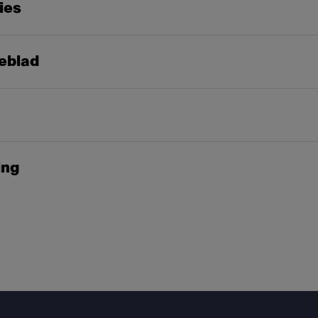
ies
eblad
ing