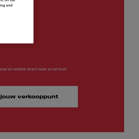
ic on our
sing and
 snel en ontdek direct waar je het kunt
 jouw verkooppunt