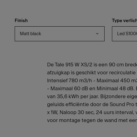
Finish
Type verlic
Matt black
Led S100
De Tale 915 W XS/2 is een 90 cm bre
afzuigkap is geschikt voor recirculati
Intensief 780 m3/h - Maximaal 450 m3
- Maximaal 60 dB en Minimaal 48 dB.
van 35,6 kWh per jaar. Bijzondere eige
geluids efficiëntie door de Sound Pro 
x 1W, Naloop 30 sec, 24 uurs interval, v
voor montage tegen de wand met een d