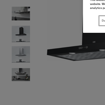
This websit
website. We
analytics p
Do