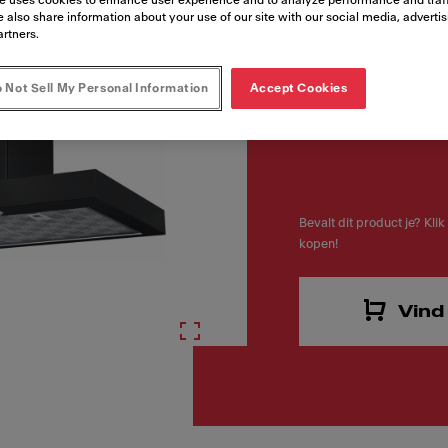
e uses cookies to enhance user experience and to analyze performance and traff
Artikelnummer
 also share information about your use of our site with our social media, adverti
325.0657.512
artners.
 Not Sell My Personal Information
Accept Cookies
Bevalt dit product je? Klik
kopen!
Vind