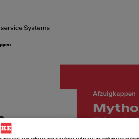
service Systems
appen
Afzuigkappen
Mytho
Black 