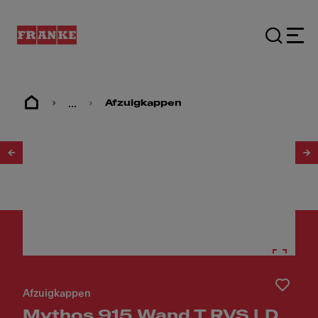
...
Afzuigkappen
1
/
10
Afzuigkappen
Mythos 915 Wand T RVS LD