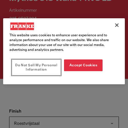
Artikelnummer
325.0597.294
Bevalt dit product je? Klik snel en ontdek direct waar je het kunt
This website uses cookies to enhance user experience and to
kopen!
analyze performance and traffic on our website. We also share
information about your use of our site with our social media,
advertising and analytics partners.
Vind jouw verkooppunt
Do Not Sell My Personal
Accept Cookies
Information
Finish
Roestvrijstaal