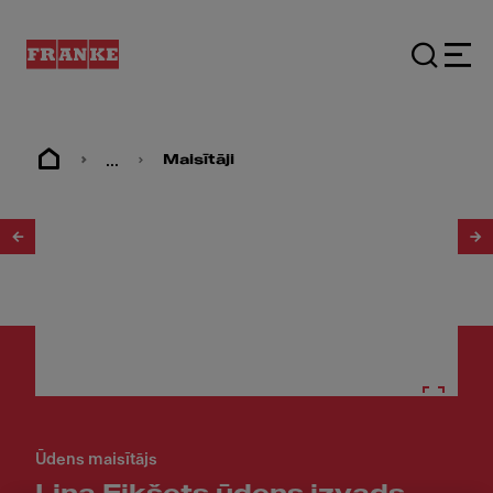
...
Maisītāji
1
/
5
Ūdens maisītājs