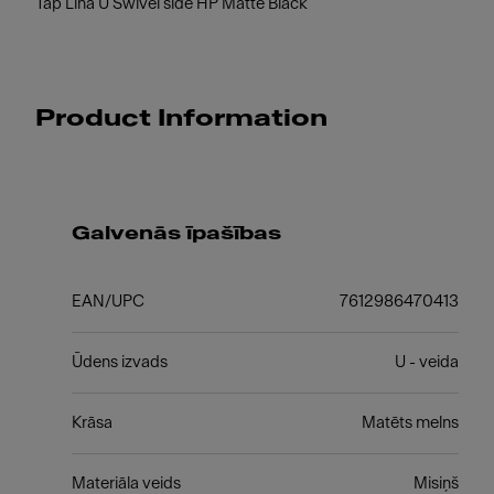
Tap Lina U Swivel side HP Matte Black
Product Information
Galvenās īpašības
EAN/UPC
7612986470413
Ūdens izvads
U - veida
Krāsa
Matēts melns
Materiāla veids
Misiņš