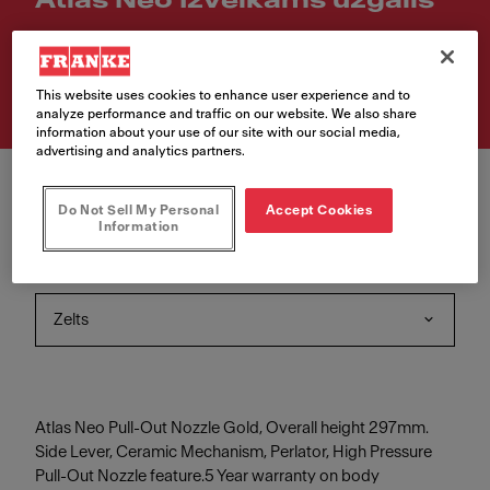
Atlas Neo Izvelkams uzgalis
Article Number
115.0681.242
This website uses cookies to enhance user experience and to
analyze performance and traffic on our website. We also share
information about your use of our site with our social media,
advertising and analytics partners.
Do Not Sell My Personal
Accept Cookies
Information
Krāsa
Zelts
Atlas Neo Pull-Out Nozzle Gold, Overall height 297mm.
Side Lever, Ceramic Mechanism, Perlator, High Pressure
Pull-Out Nozzle feature.5 Year warranty on body