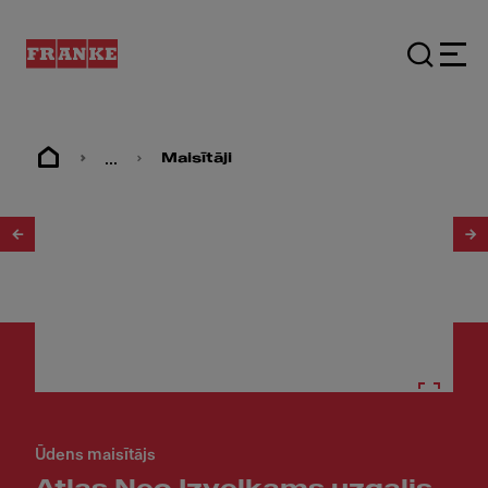
...
Maisītāji
1
/
3
Ūdens maisītājs