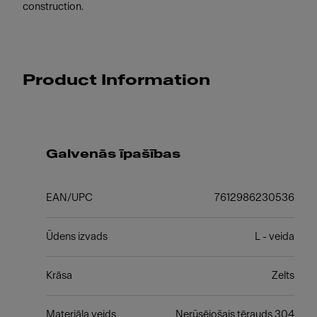
construction.
Product Information
Galvenās īpašības
EAN/UPC
7612986230536
Ūdens izvads
L - veida
Krāsa
Zelts
Materiāla veids
Nerūsējošais tērauds 304