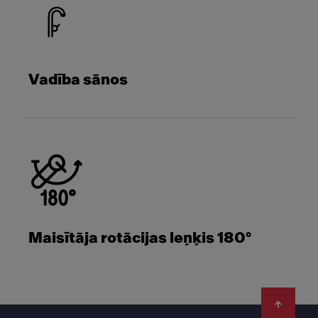
Vadība sānos
Maisītāja rotācijas leņķis 180°
Footer