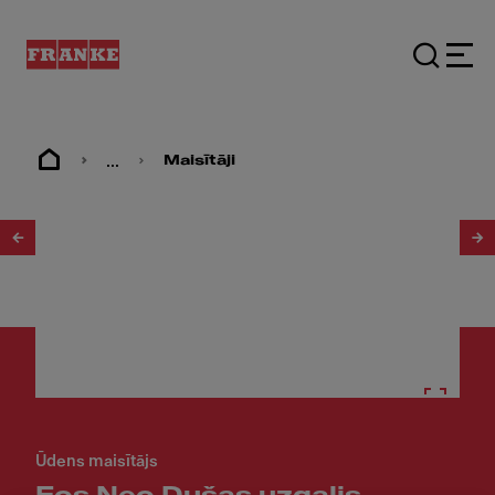
...
Maisītāji
1
/
8
Ūdens maisītājs