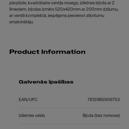
pārplūde, kvadrātains ventiļa nosegs, izlietnes bļoda ar 2
līmeņiem, bļodas izmērs 520x420mm ar 200mm dziļumu,
ar ventili komplektā, iespējams pievienot atkritumu
smalcinātāju.
Product Information
Galvenās īpašības
EAN/UPC
7612985906753
Izlietnes veids
Bļoda (bez noteces)