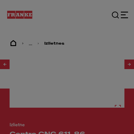
...
Izlietnes
1
/
3
Izlietne