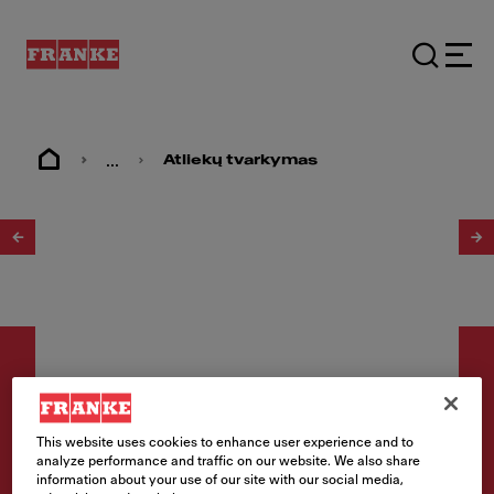
...
Atliekų tvarkymas
1
/
2
This website uses cookies to enhance user experience and to
Šiukšlių rūšiavimo sistemos
analyze performance and traffic on our website. We also share
information about your use of our site with our social media,