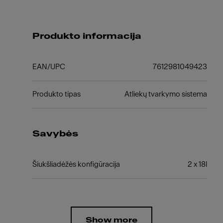
Produkto informacija
EAN/UPC
7612981049423
Produkto tipas
Atliekų tvarkymo sistema
Savybės
Šiukšliadėžės konfigūracija
2 x 18l
Show more