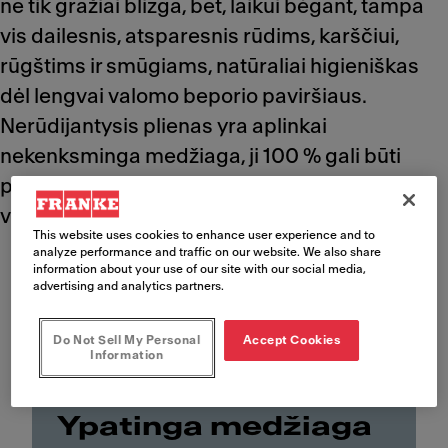
ne tik gražiai blizga, bet, laikui bėgant, tampa
vis dailesnis, atsparesnis rūdims, karščiui,
rūgštims ir smūgiams, natūraliai higieniškas
dėl lengvai valomo beporio paviršiaus.
Nerūdijantysis plienas yra aplinkai
nekenksminga medžiaga, ji 100 % gali būti
perdirbama, todėl yra tvarus pasirinkimas
virtuvėse.
This website uses cookies to enhance user experience and to
analyze performance and traffic on our website. We also share
information about your use of our site with our social media,
advertising and analytics partners.
Do Not Sell My Personal
Accept Cookies
Information
Nerūdijantysis plienas
Ypatinga medžiaga