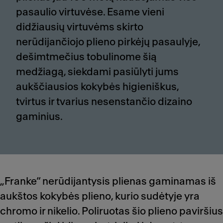
pasaulio virtuvėse. Esame vieni
didžiausių virtuvėms skirto
nerūdijančiojo plieno pirkėjų pasaulyje,
dešimtmečius tobulinome šią
medžiagą, siekdami pasiūlyti jums
aukščiausios kokybės higieniškus,
tvirtus ir tvarius nesenstančio dizaino
gaminius.
„Franke“ nerūdijantysis plienas gaminamas iš
aukštos kokybės plieno, kurio sudėtyje yra
chromo ir nikelio. Poliruotas šio plieno paviršius