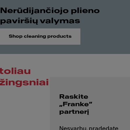
Nerūdijančiojo plieno
paviršių valymas
Shop cleaning products
toliau
žingsniai
Raskite
„Franke“
partnerį
Nesvarbu, pradedate