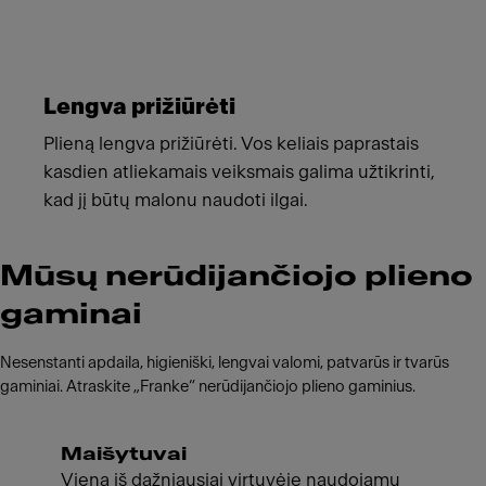
Lengva prižiūrėti
Plieną lengva prižiūrėti. Vos keliais paprastais
kasdien atliekamais veiksmais galima užtikrinti,
kad jį būtų malonu naudoti ilgai.
Mūsų nerūdijančiojo plieno
gaminai
Nesenstanti apdaila, higieniški, lengvai valomi, patvarūs ir tvarūs
gaminiai. Atraskite „Franke“ nerūdijančiojo plieno gaminius.
Maišytuvai
Vieną iš dažniausiai virtuvėje naudojamų