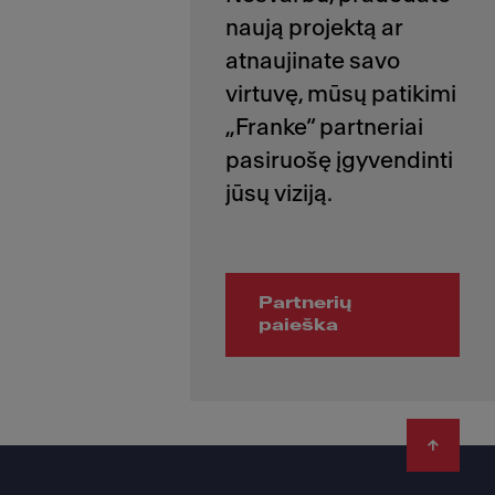
naują projektą ar
atnaujinate savo
virtuvę, mūsų patikimi
„Franke“ partneriai
pasiruošę įgyvendinti
Partnerių
paieška
Footer