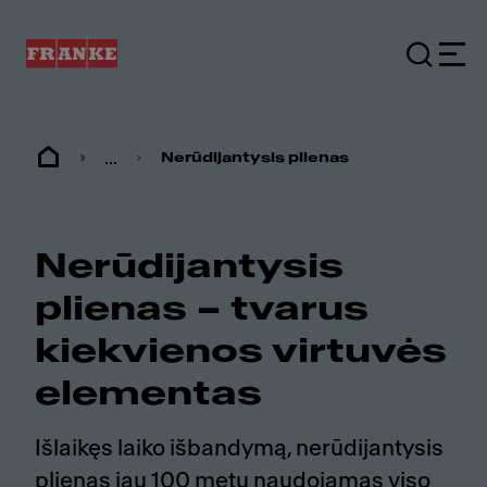
...
Nerūdijantysis plienas
Nerūdijantysis
plienas – tvarus
kiekvienos virtuvės
elementas
Išlaikęs laiko išbandymą, nerūdijantysis
plienas jau 100 metų naudojamas viso