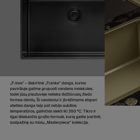
„F-Inox“ – išskirtinė „Franke“ danga, kurios
paviršiuje galima grupuoti vandens molekules,
todėl jūsų plautuvėje nelieka išdžiūvusių žiedo
formos dėmių. Ši vandeniui ir įbrėžimams atspari
ateities danga taip pat nebijo aukštos
temperatūros, galinčios siekti iki 350 °C. Tikro ir
ilgai išliekančio grožio formulė, kurią galite įvertinti,
susipažinę su mūsų „Masterpiece“ kolekcija.