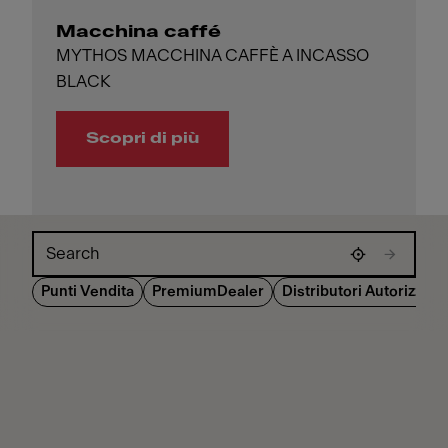
Macchina caffé
MYTHOS MACCHINA CAFFÈ A INCASSO
BLACK
Scopri di più
Skip map
Punti Vendita
PremiumDealer
Distributori Autorizzati