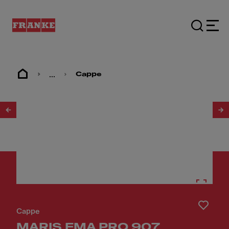
...
Cappe
1
/
4
Cappe
MARIS FMA PRO 907