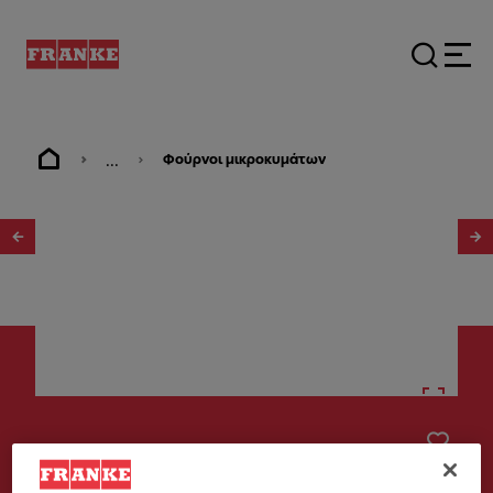
...
Φούρνοι μικροκυμάτων
1
/
4
Άλλες Ηλεκτρικές Συσκευές
Εντoιχ.συρτάρι θέρμανσης Mythos