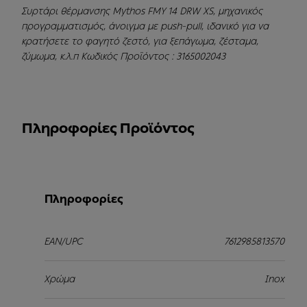
Συρτάρι θέρμανσης Mythos FMY 14 DRW XS, μηχανικός
προγραμματισμός, άνοιγμα με push-pull, ιδανικό για να
κρατήσετε το φαγητό ζεστό, για ξεπάγωμα, ζέσταμα,
ζύμωμα, κ.λ.π Κωδικός Προϊόντος : 3165002043
Πληροφορίες Προϊόντος
Πληροφορίες
EAN/UPC
7612985813570
Χρώμα
Inox