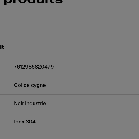
it
7612985820479
Col de cygne
Noir industriel
Inox 304