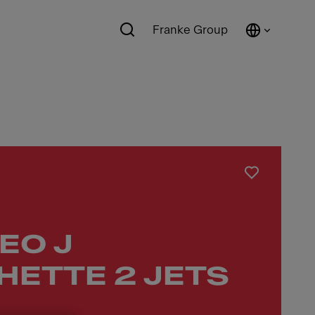
Franke Group
EO J
ETTE 2 JETS