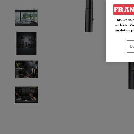
This websit
website. We
analytics p
Do