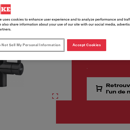
Code article
115.0613.671
e uses cookies to enhance user experience and to analyze performance and traff
 also share information about your use of our site with our social media, adverti
artners.
 Not Sell My Personal Information
Accept Cookies
.
Retrouv
l'un de