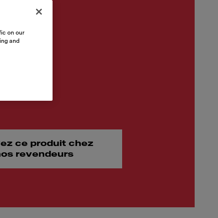
ic on our
sing and
ez ce produit chez
 nos revendeurs