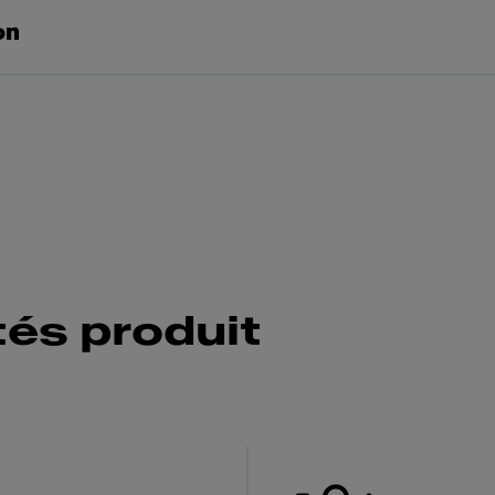
on
tés produit