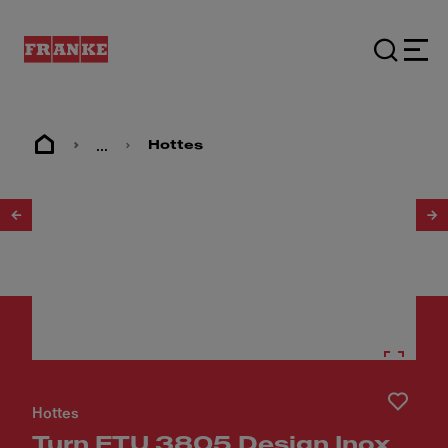
...
Hottes
1
/
7
Hottes
Turn FTU 3805 Design Inox