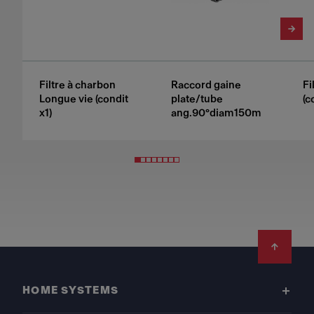
Filtre à charbon
Raccord gaine
Fi
Longue vie (condit
plate/tube
(c
x1)
ang.90°diam150m
Footer
HOME SYSTEMS