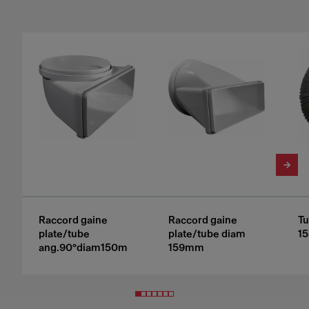
Raccord gaine
Raccord gaine
Tu
plate/tube
plate/tube diam
1
ang.90°diam150m
159mm