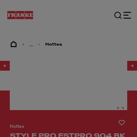
...
Hottes
1
/
3
Hottes
STYLE PRO FSTPRO 904 BK