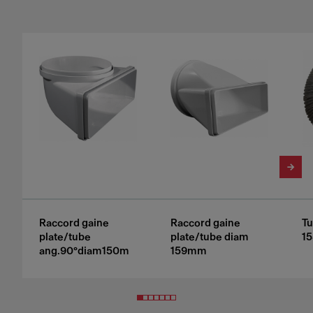
Raccord gaine
Raccord gaine
Tu
plate/tube
plate/tube diam
1
ang.90°diam150m
159mm