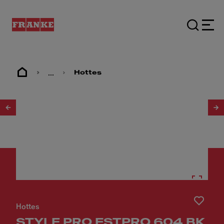
...
Hottes
1
/
3
Hottes
STYLE PRO FSTPRO 604 BK