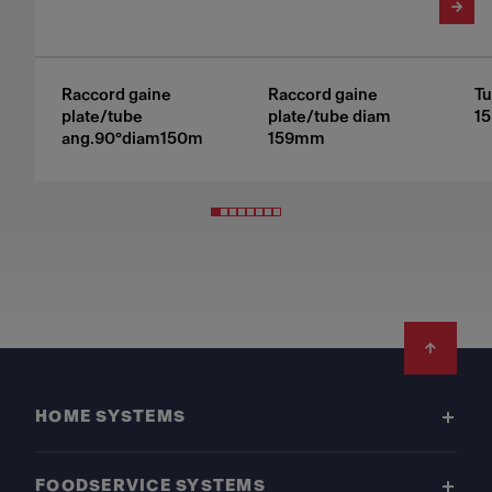
Raccord gaine
Raccord gaine
Tu
plate/tube
plate/tube diam
1
ang.90°diam150m
159mm
Footer
HOME SYSTEMS
FOODSERVICE SYSTEMS