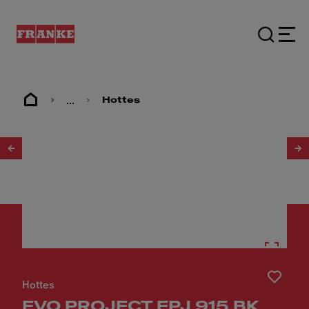
...
Hottes
1
/
4
Hottes
EVO PROJECT FPJ 915 BK