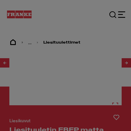
...
Liesituulettimet
1
/
8
Liesikuvut
Liesituuletin FBFP matta