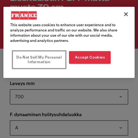
musta 70 cm
Tuotenumero
This website uses cookies to enhance user experience and to
305.0665.392
analyze performance and traffic on our website. We also share
information about your use of our site with our social media,
advertising and analytics partners.
Do Not Sell My Personal
Accept Cookies
Information
Leveys mm
700
F. dynaaminen hyötysuhdeluokka
A