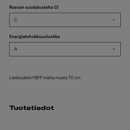
Rasvan suodatusteho CI
C
Energiatehokkuusluokka
A
Liesituuletin FBFP matta musta 70 cm
Tuotetiedot