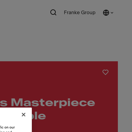
Franke Group
s Masterpiece
actable
ic on our