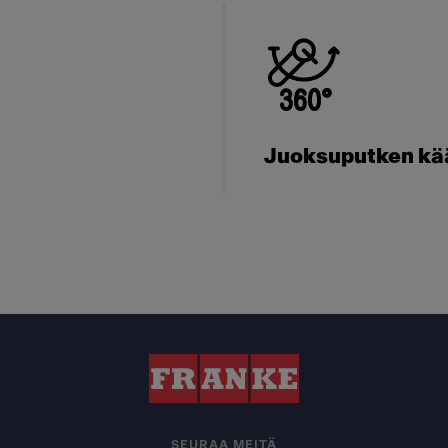
Juoksuputken kä
SEURAA MEITÄ