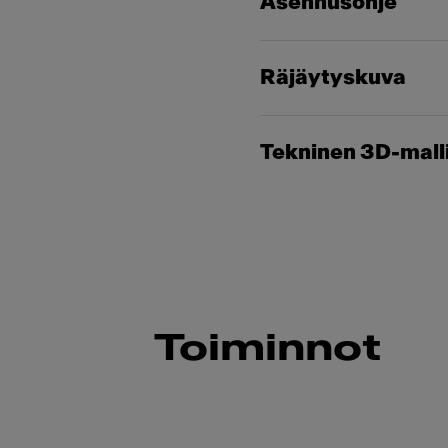
Asennusohje
Räjäytyskuva
Tekninen 3D-mall
Toiminnot