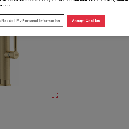
Tuotenumero
 also share information about your use of our site with our social media, adverti
artners.
115.0711.558
 Not Sell My Personal Information
Accept Cookies