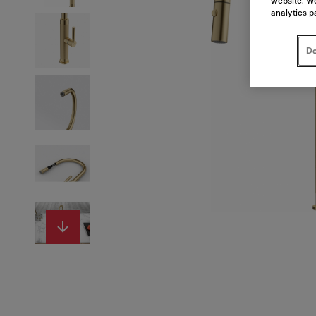
website. We
analytics p
Do