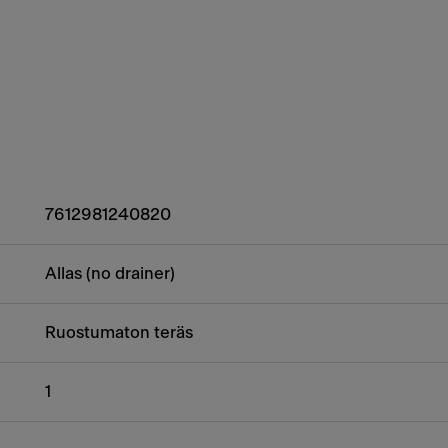
7612981240820
Allas (no drainer)
Ruostumaton teräs
1