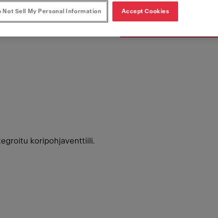
 Not Sell My Personal Information
Accept Cookies
groitu koripohjaventtiili.