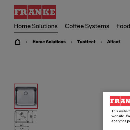
Home Solutions
Coffee Systems
Food
Home Solutions
Tuotteet
Altaat
This websit
website. We
analytics p