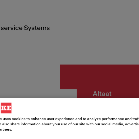
service Systems
Altaat
LAX11
e uses cookies to enhance user experience and to analyze performance and traff
 also share information about your use of our site with our social media, adverti
Tuotenumero
artners.
122.0324.037