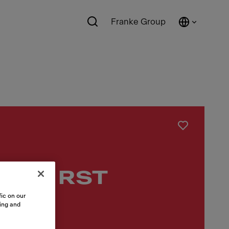
Franke Group
0-45 RST
ic on our
sing and