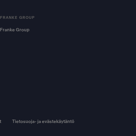
FRANKE GROUP
Franke Group
t
Tietosuoja- ja evästekäytäntö