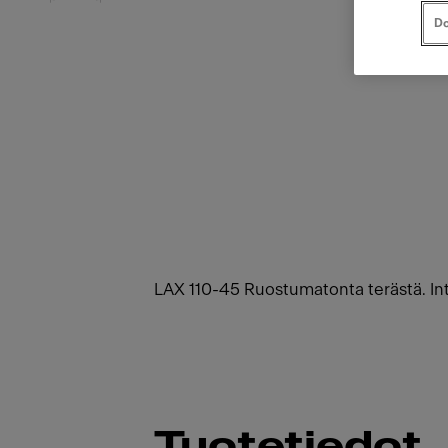
Do
LAX 110-45 Ruostumatonta terästä. Inte
Tuotetiedot