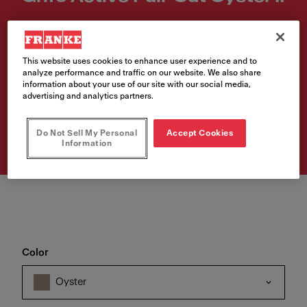
FUN
115.0653.389
This website uses cookies to enhance user experience and to
analyze performance and traffic on our website. We also share
VAT included. Depending on your delivery address, VAT may vary.
information about your use of our site with our social media,
advertising and analytics partners.
Comprar producto
Do Not Sell My Personal
Accept Cookies
Information
Color
Oyster