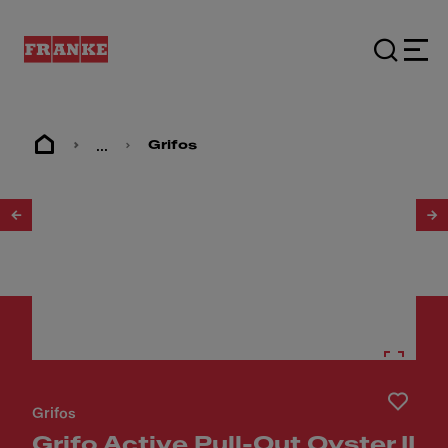
...
Grifos
1
/
3
Grifos
Grifo Active Pull-Out Oyster II