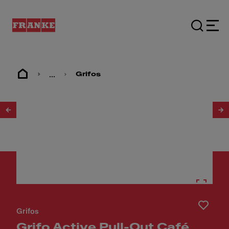
...
Grifos
1
/
3
Grifos
Grifo Active Pull-Out Café