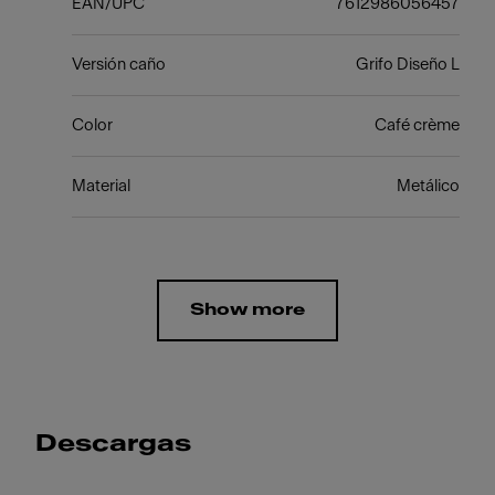
EAN/UPC
7612986056457
Versión caño
Grifo Diseño L
Color
Café crème
Material
Metálico
Show more
Descargas