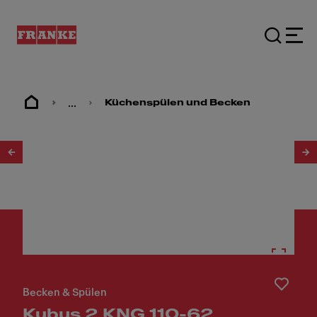
...
Küchenspülen und Becken
1
/
3
Becken & Spülen
Kubus 2 KNG 110-62