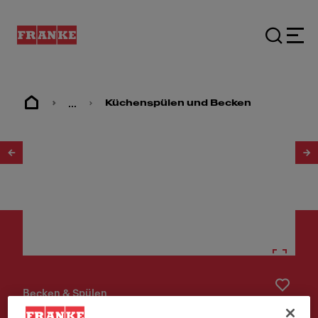
...
Küchenspülen und Becken
1
/
3
Becken & Spülen
Maris MRX 110-55