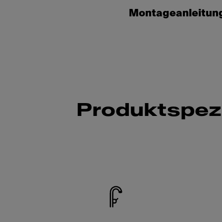
Montageanleitun
Produktspezi