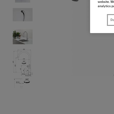
website. We
analytics p
Do