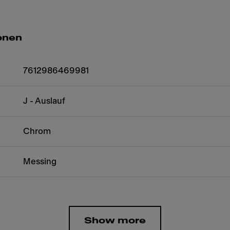
onen
7612986469981
J - Auslauf
Chrom
Messing
Show more