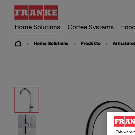
Home Solutions
Coffee Systems
Food
Home Solutions
Produkte
Armature
This websit