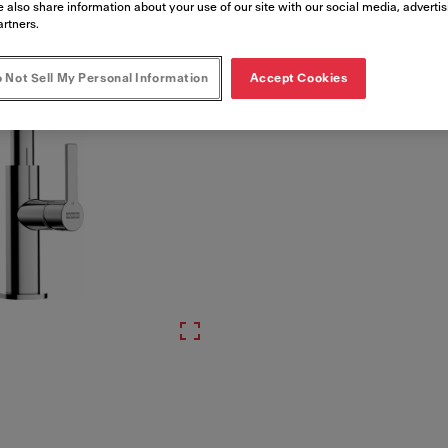
Artikelnummer
 also share information about your use of our site with our social media, adverti
artners.
115.0728.384
 Not Sell My Personal Information
Accept Cookies