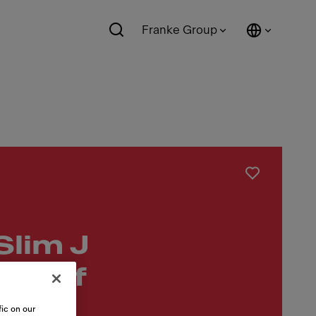
Franke Group
Slim J
slauf
ic on our