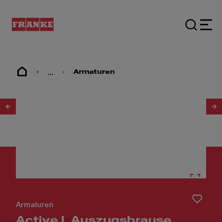
...
Armaturen
1
/
3
Armaturen
Active L Auszugsbrause