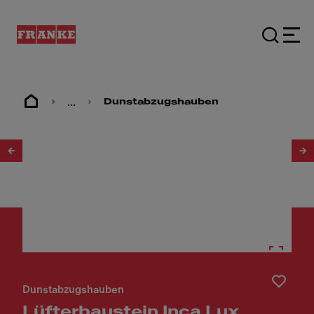
...
Dunstabzugshauben
1
/
8
Dunstabzugshauben
Lüfterbaustein Inca Lux