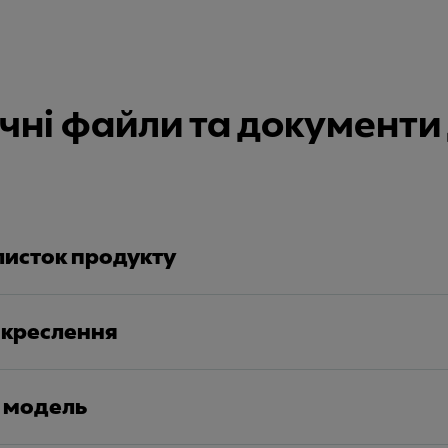
нічні файли та документ
листок продукту
 креслення
а модель