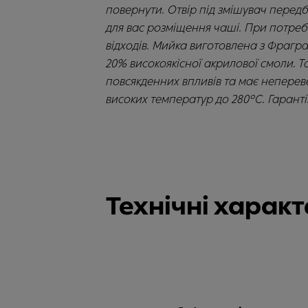
повернути. Отвір під змішувач перед
для вас розміщення чаші. При потре
відходів. Мийка виготовлена з Фрагра
20% високоякісної акрилової смоли. Т
повсякденних впливів та має непере
високих температур до 280°С. Гаранті
Технічні харак