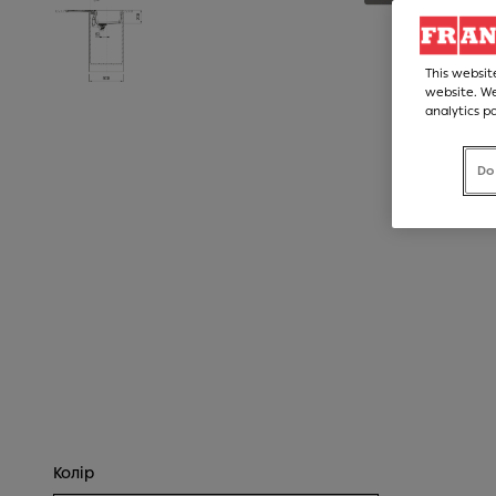
This websit
website. We
analytics p
Do
Колір