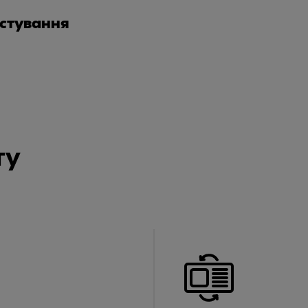
истування
ту