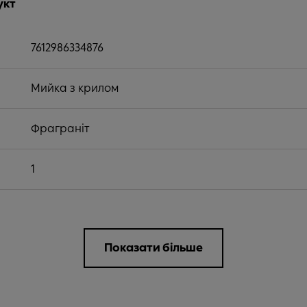
укт
7612986334876
Мийка з крилом
Фраграніт
1
Показати більше