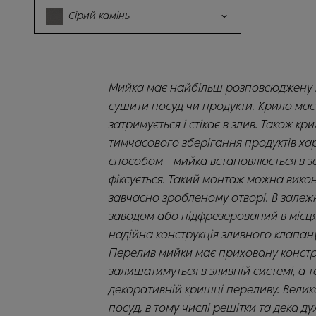
Сірий камінь
Мийка має найбільш розповсюджену к
сушити посуд чи продукти. Крило має
затримується і стікає в злив. Також к
тимчасового зберігання продуктів ха
способом - мийка встановлюється в за
фіксується. Такий монтаж можна вико
завчасно зробленому отворі. В залежн
заводом або підфрезерований в місця
надійна конструкція зливного клапану
Перелив мийки має приховану констр
залишатимуться в зливній системі, а 
декоративній кришці переливу. Велик
посуд, в тому числі решітки та дека 