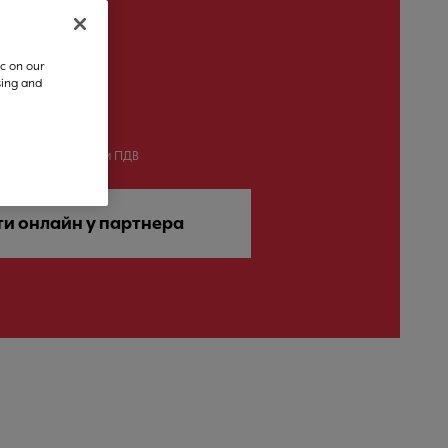
c on our
sing and
 ГРН
на ціна включаючи ПДВ
ти онлайн у партнера