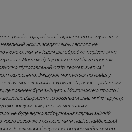
онструкцію в формі чаші з крилом, на якому можна
 невеликий нахил, завдяки якому волога не
рило може служити місцем для обробки, нарізання чи
рчування. Монтаж відбувається найбільш простим
вчасно підготовлений отвір, герметизується і
нати самостійно. Змішувач монтується на мийці у
ості від моделі такий отвір може бути вже зроблений
х, де повинен бути змішувач. Максимально проста і
 дозволяє відкривати та закривати злив мийки вручну.
укцію, завдяки чому неприємні запахи
також не буде видно забруднення завдяки знімній
а чаша дозволяє з легкістю мити навіть найбільший
духовки. В залежності від ваших потреб мийку можна