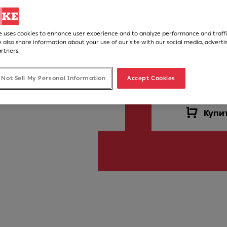
Артикул
114.0701.822
e uses cookies to enhance user experience and to analyze performance and traffi
 also share information about your use of our site with our social media, adverti
artners.
12 272,00
 Not Sell My Personal Information
Accept Cookies
Рекомендована роздріб
Купи