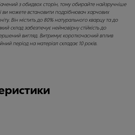
бачений з обидвох сторін, тому обирайте найзручніше
бі ви можете встановити подрібнювач харчових
ніту. Він містить до 80% натурального кварцу та до
акий склад забезпечує неймовірну стійкість до
вершений вигляд. Витримує короткочасний вплив
йний період на матеріал складає 10 років.
теристики