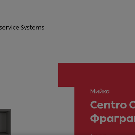
service Systems
Мийка
Centro C
Фрагра