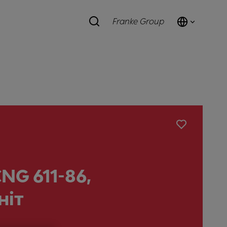
Franke Group
NG 611-86,
ніт