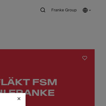
Franke Group
FLÄKT FSM
HI FRANKE