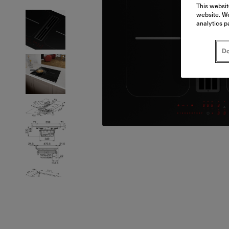
This websit
website. We
analytics p
Do