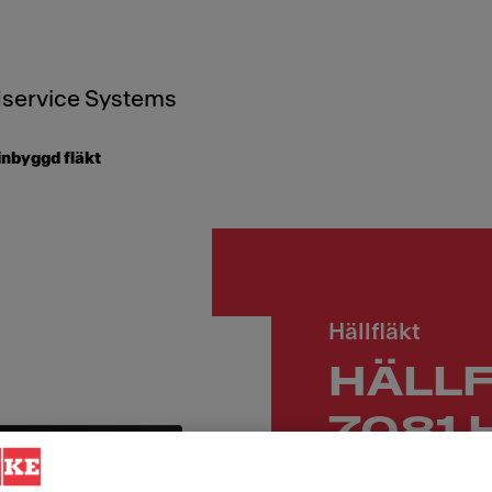
service Systems
inbyggd fläkt
Hällfläkt
HÄLL
7081 