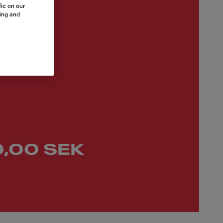
ic on our
sing and
,00 SEK