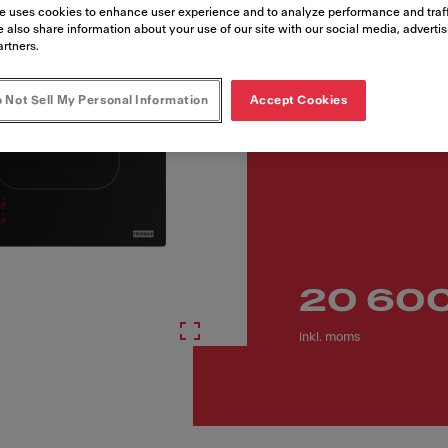
Artikelnummer
e uses cookies to enhance user experience and to analyze performance and traff
 also share information about your use of our site with our social media, adverti
340.0705.229
artners.
 Not Sell My Personal Information
Accept Cookies
20 600
inkl. moms