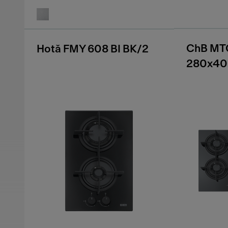
ChB MTG
Hotă FMY 608 BI BK/2
280x4