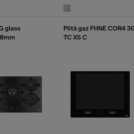
 glass
Plită gaz FHNE COR4 3
08mm
TC XS C