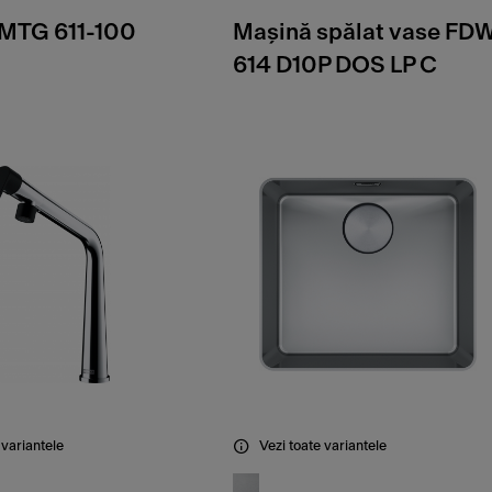
MTG 611-100
Maşină spălat vase FD
614 D10P DOS LP C
 variantele
Vezi toate variantele