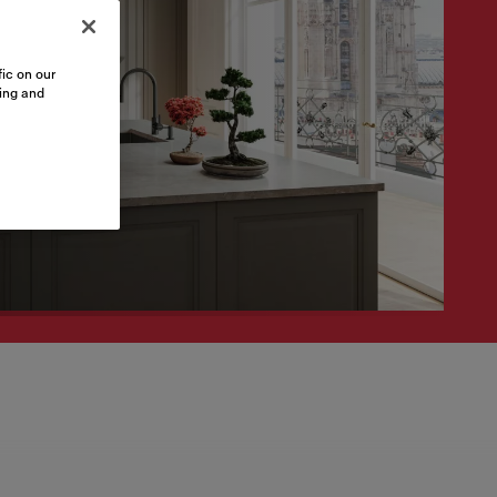
ic on our
sing and