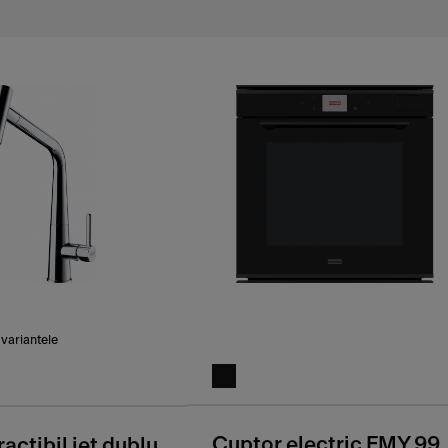
 variantele
Cuptor electric FMY 99
ractibil jet dublu