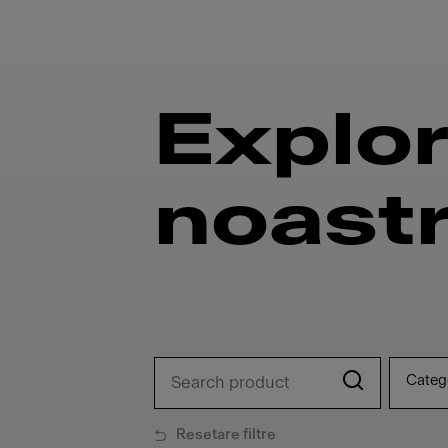
Explo
noast
Categ
Resetare filtre