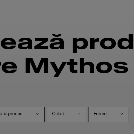
rează pro
re Mythos
orie produs
Culori
Forme