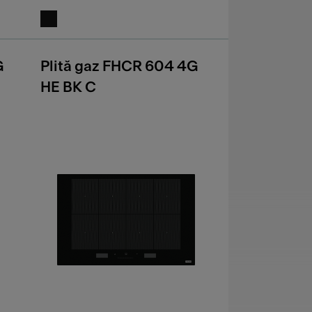
G
Plită gaz FHCR 604 4G
HE BK C