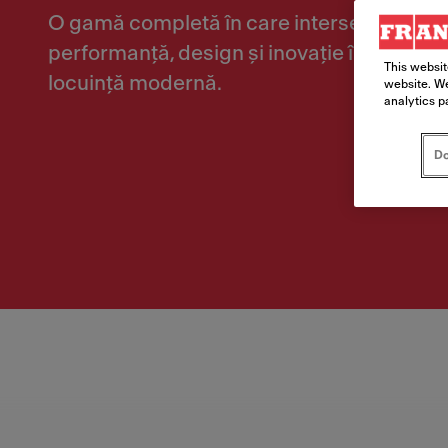
O gamă completă în care intersecția dintre
performanță, design și inovație îmbogățește
This websit
locuință modernă.
website. We
analytics p
Do