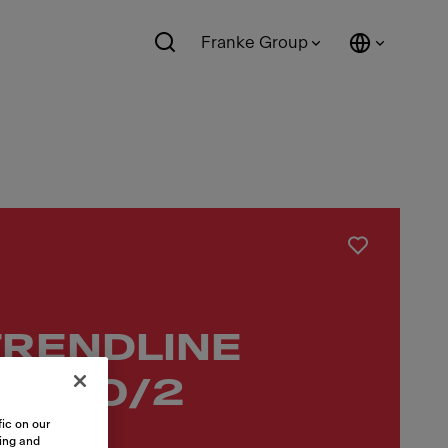
Franke Group
TRENDLINE
OY 70/2
ic on our
sing and