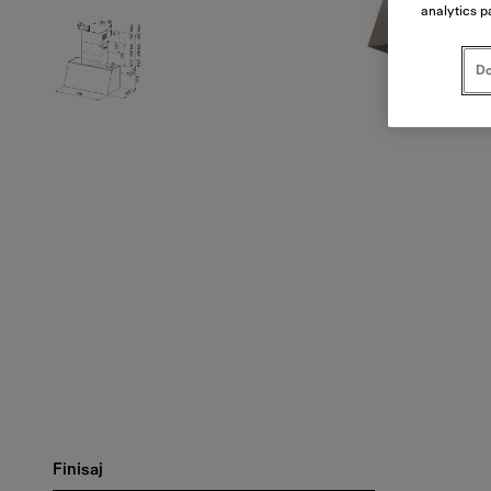
analytics p
Do
Finisaj