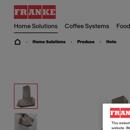
Home Solutions
Coffee Systems
Food
Home Solutions
Produse
Hote
This websit
website. We