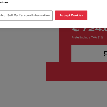
Cod produs
artners.
321.0536.201
 Not Sell My Personal Information
Accept Cookies
€ 724.
Prețul include TVA 21%